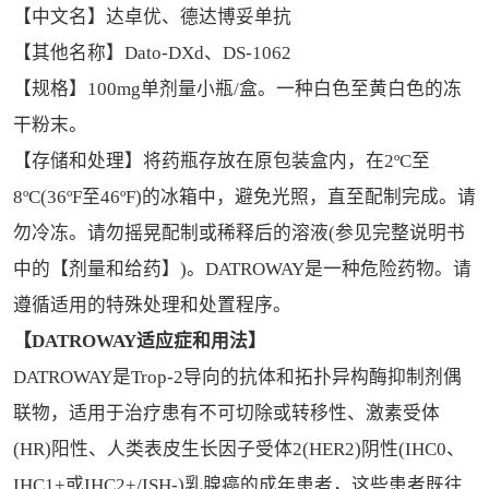
【中文名】达卓优、德达博妥单抗
【其他名称】Dato-DXd、DS-1062
【规格】100mg单剂量小瓶/盒。一种白色至黄白色的冻
干粉末。
【存储和处理】将药瓶存放在原包装盒内，在2ºC至
8ºC(36ºF至46ºF)的冰箱中，避免光照，直至配制完成。请
勿冷冻。请勿摇晃配制或稀释后的溶液(参见完整说明书
中的【剂量和给药】)。DATROWAY是一种危险药物。请
遵循适用的特殊处理和处置程序。
【DATROWAY适应症和用法】
DATROWAY是Trop-2导向的抗体和拓扑异构酶抑制剂偶
联物，适用于治疗患有不可切除或转移性、激素受体
(HR)阳性、人类表皮生长因子受体2(HER2)阴性(IHC0、
IHC1+或IHC2+/ISH-)乳腺癌的成年患者，这些患者既往