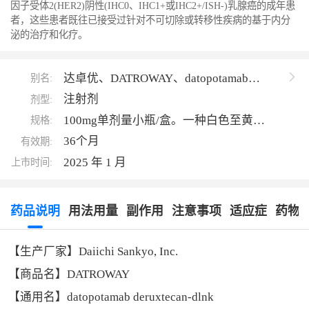
因子受体2(HER2)阴性(IHC0、IHC1+或IHC2+/ISH-)乳腺癌的成年患
者，这些患者既往已接受过针对不可切除或转移性疾病的基于内分
泌的治疗和化疗。
达卓优、DATROWAY、datopotamab
别名:
deruxtecan-dlnk、Dato-DXd、DS-1062
注射剂
剂型:
100mg单剂量小瓶/盒。一种白色至黄白
规格:
色的冻干粉末。
36个月
有效期:
2025 年 1 月
上市时间:
药品说明
用法用量
副作用
注意事项
适应症
药物
【生产厂家】Daiichi Sankyo, Inc.
【商品名】DATROWAY
【通用名】datopotamab deruxtecan-dlnk