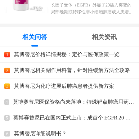
长因子受体（EGFR）外显子20插入突变的
局部晚期或转移性非小细胞肺癌成人患者。
相关问答
相关资讯
莫博替尼价格详情揭秘：定价与医保政策一览
1
莫博替尼相关副作用科普，针对性缓解方法全攻略
2
莫博替尼为化疗进展后肺癌患者提供新方案
3
莫博赛替尼医保资格尚未落地：特殊靶点肺癌用药仍
4
需全额自费
莫博赛替尼已在国内正式上市：成首个 EGFR 20 号
5
外显子
莫博替尼详细说明书？
6