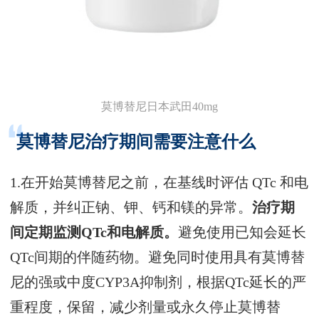
莫博替尼日本武田40mg
莫博替尼治疗期间需要注意什么
1.在开始莫博替尼之前，在基线时评估 QTc 和电
解质，并纠正钠、钾、钙和镁的异常。
治疗期
间定期监测QTc和电解质。
避免使用已知会延长
QTc间期的伴随药物。避免同时使用具有莫博替
尼的强或中度CYP3A抑制剂，根据QTc延长的严
重程度，保留，减少剂量或永久停止莫博替